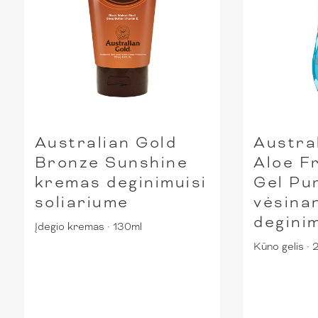
Australian Gold
Austra
Bronze Sunshine
Aloe F
kremas deginimuisi
Gel Pu
soliariume
vėsinan
degini
Įdegio kremas
·
130ml
Kūno gelis
·