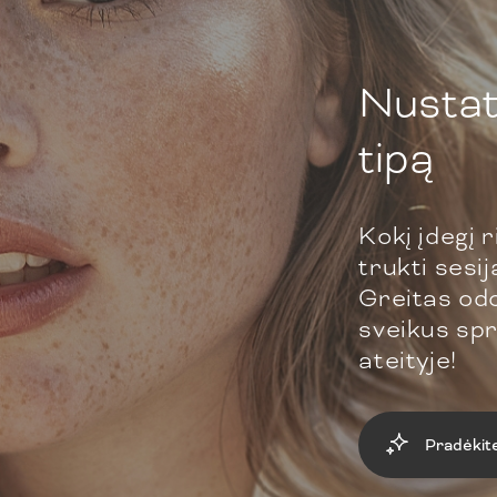
Nustat
tipą
Kokį įdegį r
trukti sesi
Greitas odo
sveikus spr
ateityje!
Pradėkit