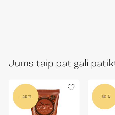
Jums taip pat gali patikt
- 25 %
- 30 %