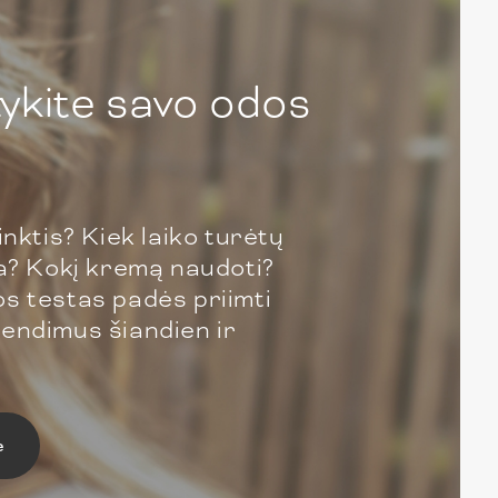
ykite savo odos
inktis? Kiek laiko turėtų
ja? Kokį kremą naudoti?
s testas padės priimti
endimus šiandien ir
e