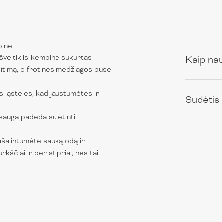
pinė
šveitiklis-kempinė sukurtas
Kaip na
veitimą, o frotinės medžiagos pusė
 ląsteles, kad jaustumėtės ir
Sudėtis
psauga padeda sulėtinti
ašalintumėte sausą odą ir
ščiai ir per stipriai, nes tai