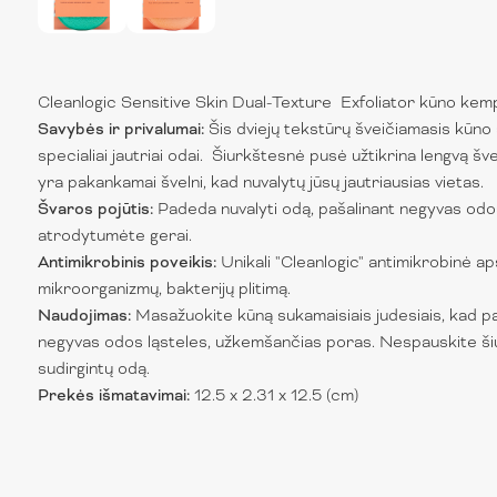
Cleanlogic Sensitive Skin Dual-Texture Exfoliator kūno kem
Savybės ir privalumai:
Šis dviejų tekstūrų šveičiamasis kūno 
specialiai jautriai odai. Šiurkštesnė pusė užtikrina lengvą š
yra pakankamai švelni, kad nuvalytų jūsų jautriausias vietas.
Švaros pojūtis:
Padeda nuvalyti odą, pašalinant negyvas odos
atrodytumėte gerai.
Antimikrobinis poveikis:
Unikali "Cleanlogic" antimikrobinė a
mikroorganizmų, bakterijų plitimą.
Naudojimas:
Masažuokite kūną sukamaisiais judesiais, kad p
negyvas odos ląsteles, užkemšančias poras. Nespauskite šiurk
sudirgintų odą.
Prekės išmatavimai:
12.5 x 2.31 x 12.5 (cm)