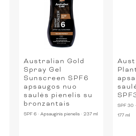
Australian Gold
Aust
Spray Gel
Plan
Sunscreen SPF6
apsa
apsaugos nuo
saul
saulės pienelis su
SPF
bronzantais
SPF 30
·
SPF 6
·
Apsauginis pienelis
·
237 ml
177 ml