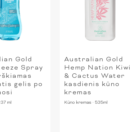
lian Gold
Australian Gold
reeze Spray
Hemp Nation Kiwi
rškiamas
& Cactus Water
tis gelis po
kasdienis kūno
mosi
kremas
237 ml
Kūno kremas
·
535ml