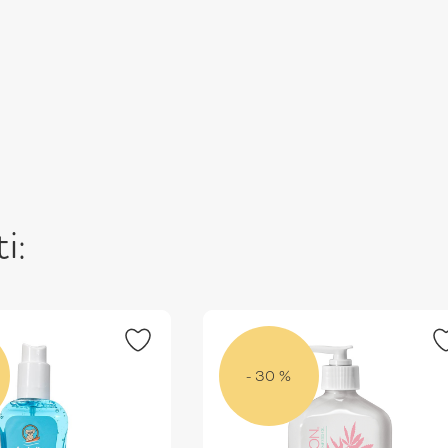
i:
- 30 %