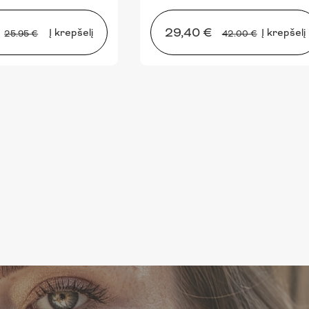
29,40 €
Į krepšelį
Į krepšelį
25.95 €
42.00 €