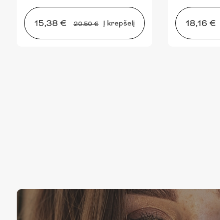
15,38 €
18,16 €
Į krepšelį
20.50 €