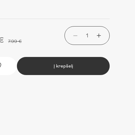
1
 €
7.99 €
Į krepšelį