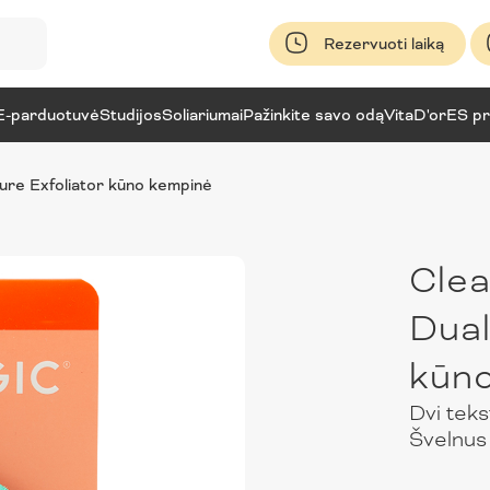
Rezervuoti laiką
E-parduotuvė
Studijos
Soliariumai
Pažinkite savo odą
VitaD'or
ES pr
ture Exfoliator kūno kempinė
Clea
Dual
kūn
Dvi teks
Švelnus