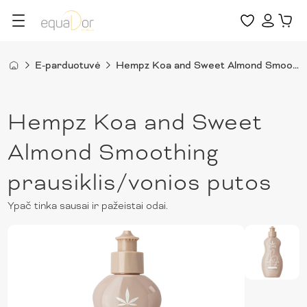
E-parduotuvė
Hempz Koa and Sweet Almond Smoothing prausiklis/vonios putos
Hempz Koa and Sweet
Almond Smoothing
prausiklis/vonios putos
Ypač tinka sausai ir pažeistai odai.