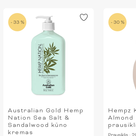
- 33 %
- 30 %
Australian Gold Hemp
Hempz 
Nation Sea Salt &
Almond 
Sandalwood kūno
prausik
kremas
Prausiklis
·
2