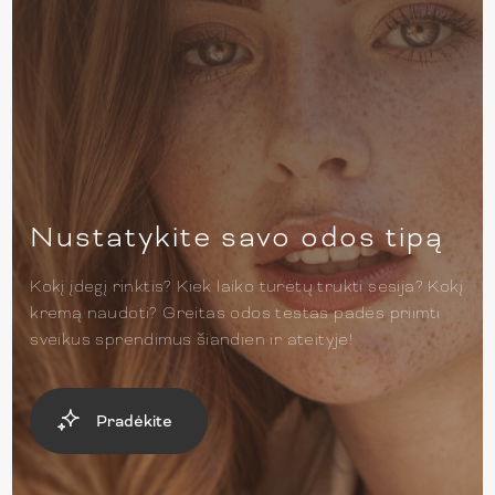
Nustatykite savo odos tipą
Kokį įdegį rinktis? Kiek laiko turėtų trukti sesija? Kokį
kremą naudoti? Greitas odos testas padės priimti
sveikus sprendimus šiandien ir ateityje!
Pradėkite