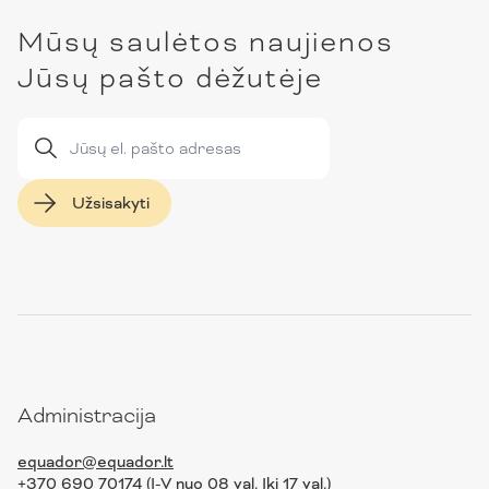
Mūsų saulėtos naujienos
Jūsų pašto dėžutėje
Užsisakyti
Administracija
equador@equador.lt
+370 690 70174 (I-V nuo 08 val. Iki 17 val.)