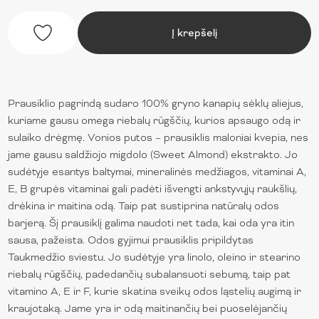
Į krepšelį
Prausiklio pagrindą sudaro 100% gryno kanapių sėklų aliejus,
kuriame gausu omega riebalų rūgščių, kurios apsaugo odą ir
sulaiko drėgmę. Vonios putos – prausiklis maloniai kvepia, nes
jame gausu saldžiojo migdolo (Sweet Almond) ekstrakto. Jo
sudėtyje esantys baltymai, mineralinės medžiagos, vitaminai A,
E, B grupės vitaminai gali padėti išvengti ankstyvųjų raukšlių,
drėkina ir maitina odą. Taip pat sustiprina natūralų odos
barjerą. Šį prausiklį galima naudoti net tada, kai oda yra itin
sausa, pažeista. Odos gyjimui prausiklis pripildytas
Taukmedžio sviestu. Jo sudėtyje yra linolo, oleino ir stearino
riebalų rūgščių, padedančių subalansuoti sebumą, taip pat
vitamino A, E ir F, kurie skatina sveikų odos ląstelių augimą ir
kraujotaką. Jame yra ir odą maitinančių bei puoselėjančių