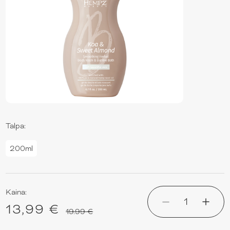
Talpa:
200ml
Kaina:
1
13,99 €
19.99 €