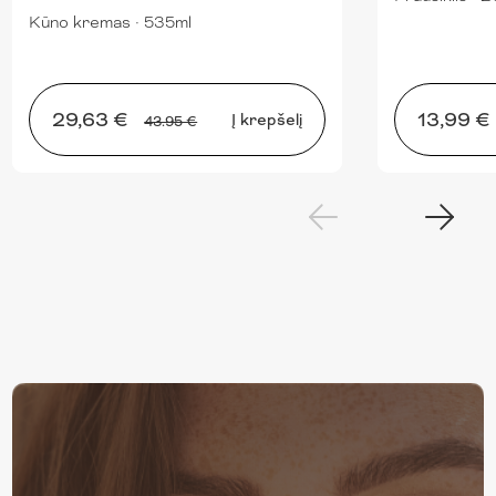
Kūno kremas
·
535ml
29,63 €
13,99 €
Į krepšelį
43.95 €