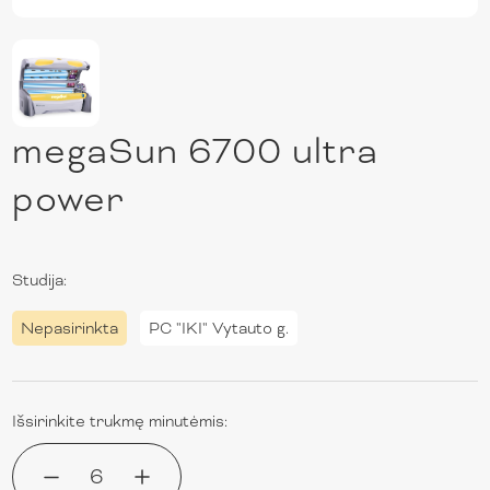
megaSun 6700 ultra
power
Studija:
Nepasirinkta
PC "IKI" Vytauto g.
Išsirinkite trukmę minutėmis:
6