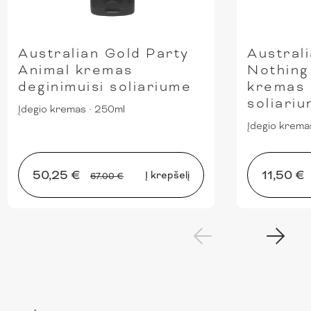
Australian Gold Party
Austral
Animal kremas
Nothing
deginimuisi soliariume
kremas 
soliari
Įdegio kremas
·
250ml
Įdegio krema
50,25 €
11,50 €
Į krepšelį
67.00 €