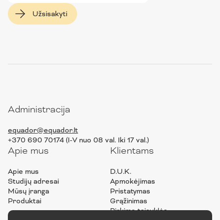
Užsisakyti
Administracija
equador@equador.lt
+370 690 70174 (I-V nuo 08 val. Iki 17 val.)
Apie mus
Klientams
Apie mus
D.U.K.
Studijų adresai
Apmokėjimas
Mūsų įranga
Pristatymas
Produktai
Grąžinimas
Pirkimo taisyklės