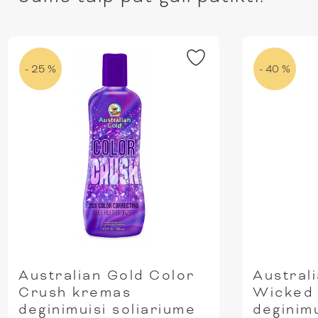
- 25 %
- 40 %
Australian Gold Color
Austral
Crush kremas
Wicked 
deginimuisi soliariume
deginimu