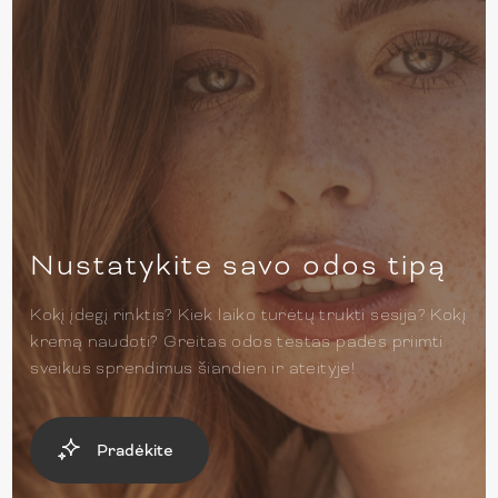
Nustatykite savo odos tipą
Kokį įdegį rinktis? Kiek laiko turėtų trukti sesija? Kokį
kremą naudoti? Greitas odos testas padės priimti
sveikus sprendimus šiandien ir ateityje!
Pradėkite