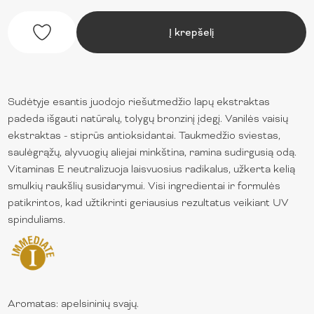
Į krepšelį
Sudėtyje esantis juodojo riešutmedžio lapų ekstraktas
padeda išgauti natūralų, tolygų bronzinį įdegį. Vanilės vaisių
ekstraktas - stiprūs antioksidantai. Taukmedžio sviestas,
saulėgrąžų, alyvuogių aliejai minkština, ramina sudirgusią odą.
Vitaminas E neutralizuoja laisvuosius radikalus, užkerta kelią
smulkių raukšlių susidarymui. Visi ingredientai ir formulės
patikrintos, kad užtikrinti geriausius rezultatus veikiant UV
spinduliams.
Aromatas: apelsininių svajų.