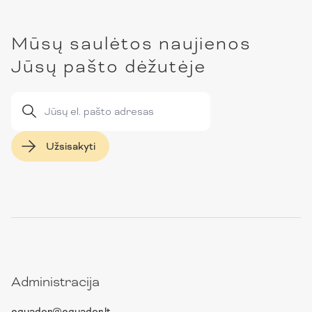
Mūsų saulėtos naujienos
Jūsų pašto dėžutėje
Užsisakyti
Administracija
equador@equador.lt