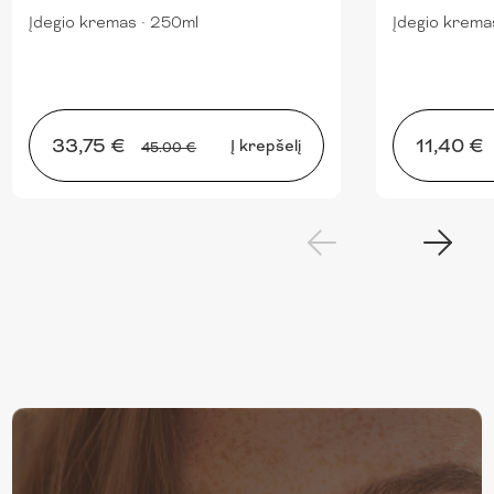
Įdegio kremas
·
250ml
Įdegio krema
33,75 €
11,40 €
Į krepšelį
45.00 €