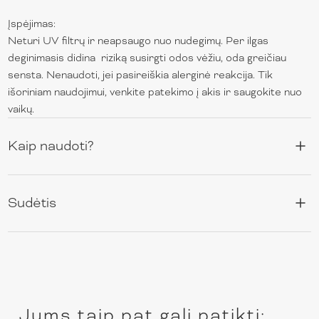
Įspėjimas:
Neturi UV filtrų ir neapsaugo nuo nudegimų. Per ilgas
deginimasis didina riziką susirgti odos vėžiu, oda greičiau
sensta. Nenaudoti, jei pasireiškia alerginė reakcija. Tik
išoriniam naudojimui, venkite patekimo į akis ir saugokite nuo
vaikų.
Kaip naudoti?
Sudėtis
Jums taip pat gali patikti: