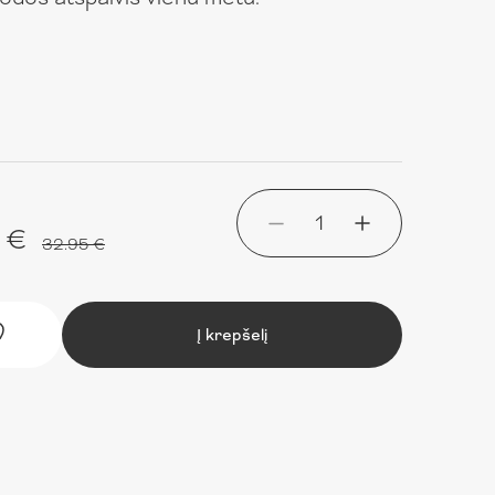
1
 €
32.95 €
Į krepšelį