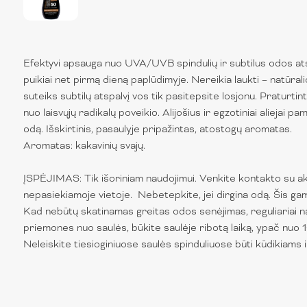
Efektyvi apsauga nuo UVA/UVB spindulių ir subtilus odos ats
puikiai net pirmą dieną paplūdimyje. Nereikia laukti – natūr
suteiks subtilų atspalvį vos tik pasitepsite losjonu. Praturti
nuo laisvųjų radikalų poveikio. Alijošius ir egzotiniai aliejai p
odą. Išskirtinis, pasaulyje pripažintas, atostogų aromatas.
Aromatas: kakavinių svajų.
ĮSPĖJIMAS: Tik išoriniam naudojimui. Venkite kontakto su ak
nepasiekiamoje vietoje. Nebetepkite, jei dirgina odą. Šis 
Kad nebūtų skatinamas greitas odos senėjimas, reguliariai n
priemones nuo saulės, būkite saulėje ribotą laiką, ypač nuo 1
Neleiskite tiesioginiuose saulės spinduliuose būti kūdikiams i