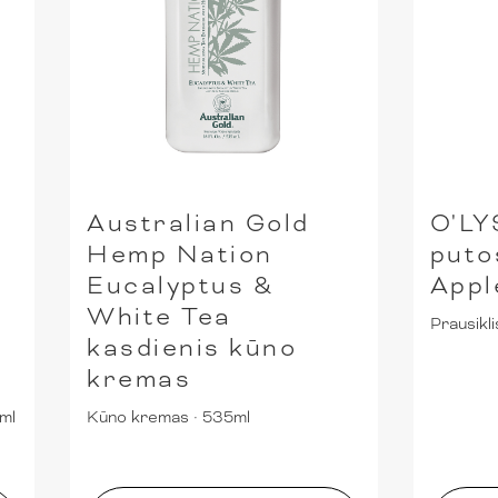
Australian Gold
O'LY
Hemp Nation
puto
Eucalyptus &
Appl
White Tea
Prausikli
kasdienis kūno
kremas
ml
Kūno kremas
·
535ml