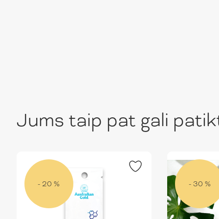
Jums taip pat gali patikt
- 20 %
- 30 %