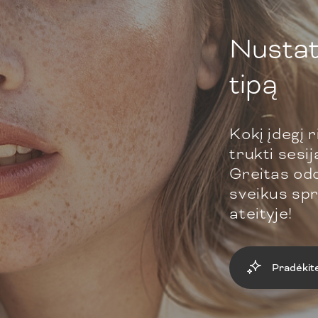
Nustat
tipą
Kokį įdegį r
trukti sesi
Greitas odo
sveikus spr
ateityje!
Pradėkit