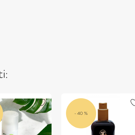
i:
- 40 %