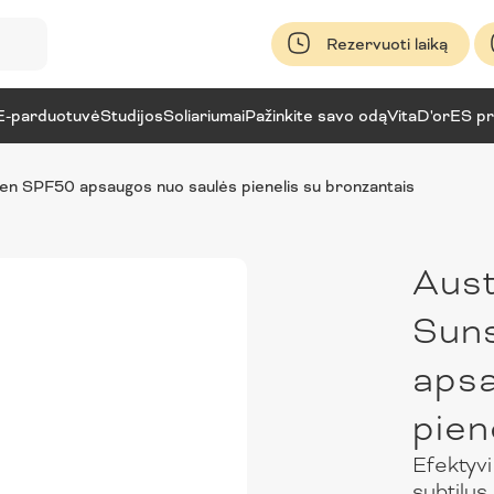
Rezervuoti laiką
E-parduotuvė
Studijos
Soliariumai
Pažinkite savo odą
VitaD'or
ES pr
en SPF50 apsaugos nuo saulės pienelis su bronzantais
Aust
Sun
apsa
pien
Efektyv
subtilus