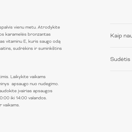
palvis vienu metu. Atrodykite
alios karamelės bronzantas
Kaip na
ntas vitaminu E, kuris saugo odą
amaitins, sudrėkins ir suminkštins
Sudėtis
imis. Laikykite vaikams
gaminys apsaugo nuo nudegimo.
audokite įvairias apsaugos
0:00 iki 14:00 valandos.
r vaikams.