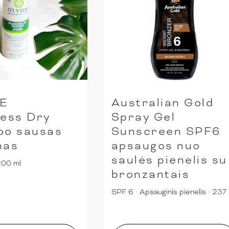
EE
Australian Gold
ess Dry
Spray Gel
oo sausas
Sunscreen SPF6
nas
apsaugos nuo
saulės pienelis su
200 ml
bronzantais
SPF 6
·
Apsauginis pienelis
·
237 