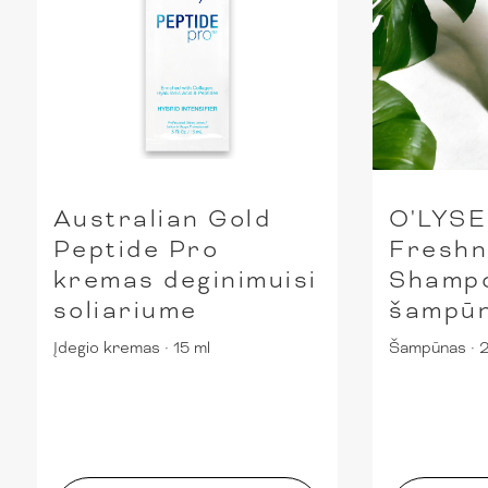
Australian Gold
O'LYS
Peptide Pro
Freshn
kremas deginimuisi
Shamp
soliariume
šampū
Įdegio kremas
·
15 ml
Šampūnas
·