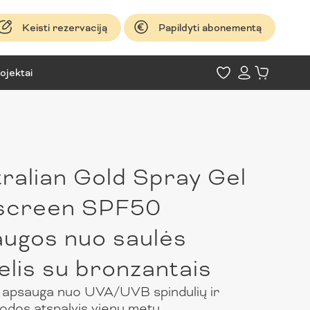
Keisti rezervaciją
Papildyti abonementą
ojektai
ralian Gold Spray Gel
screen SPF50
ugos nuo saulės
elis su bronzantais
i apsauga nuo UVA/UVB spindulių ir
 odos atspalvis vienu metu.