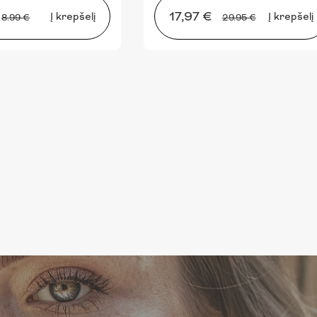
17,97 €
Į krepšelį
Į krepšelį
8.99 €
29.95 €