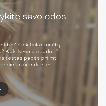
ykite savo odos
inktis? Kiek laiko turėtų
ja? Kokį kremą naudoti?
s testas padės priimti
endimus šiandien ir
e