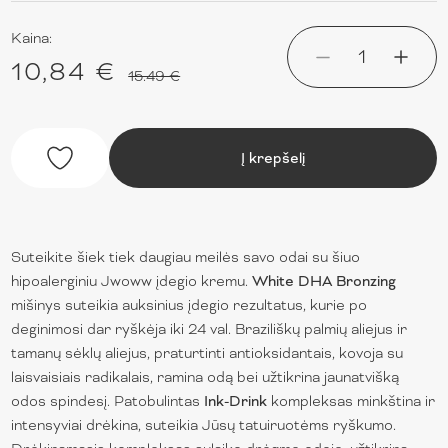
Kaina:
1
10,84 €
15.49 €
Į krepšelį
Suteikite šiek tiek daugiau meilės savo odai su šiuo
hipoalerginiu Jwoww įdegio kremu.
White DHA Bronzing
mišinys suteikia auksinius įdegio rezultatus, kurie po
deginimosi dar ryškėja iki 24 val. Braziliškų palmių aliejus ir
tamanų sėklų aliejus, praturtinti antioksidantais, kovoja su
laisvaisiais radikalais, ramina odą bei užtikrina jaunatvišką
odos spindesį. Patobulintas
Ink-Drink
kompleksas minkština ir
intensyviai drėkina, suteikia Jūsų tatuiruotėms ryškumo.