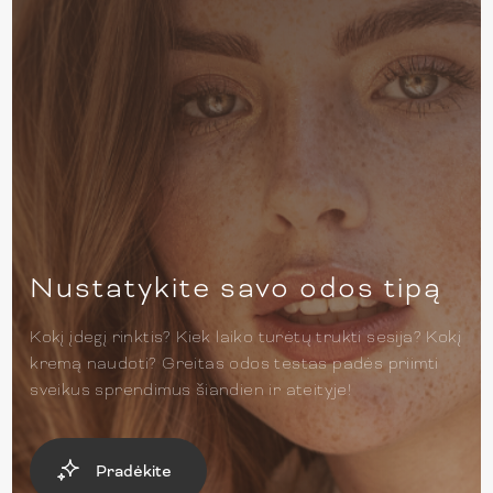
Nustatykite savo odos tipą
Kokį įdegį rinktis? Kiek laiko turėtų trukti sesija? Kokį
kremą naudoti? Greitas odos testas padės priimti
sveikus sprendimus šiandien ir ateityje!
Pradėkite