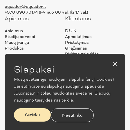
equador@equador.lt
+370 690 70174 (I-V nuo 08 val. Iki 17 val.)
Apie mus
Klientams
Apie mus
D.U.K.
Studijų adresai
Apmokėjimas
Mūsų įranga
Pristatymas
Produktai
Grąžinimas
Pirkimo taisyklės
Privatumo politika
ES projektai
Slapukai
Mūsų svetainėje naudojami slapukai (angl. cookies).
Jei sutinkate su slapukų naudojimu, spauskite
„Supratau” ir toliau naudokitės svetaine. Slapukų
naudojimo taisykles rasite
čia
.
Sutinku
Nesutinku
© 2022 UAB „Equador“. Visos teisės saugomos.
Created by Ad Fingers