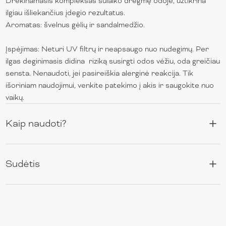
Drėkinamasis kompleksas sulaiko drėgmę odoje, užtikrina
ilgiau išliekančius įdegio rezultatus.
Aromatas: švelnus gėlių ir sandalmedžio.
Įspėjimas: Neturi UV filtrų ir neapsaugo nuo nudegimų. Per
ilgas deginimasis didina riziką susirgti odos vėžiu, oda greičiau
sensta. Nenaudoti, jei pasireiškia alerginė reakcija. Tik
išoriniam naudojimui, venkite patekimo į akis ir saugokite nuo
vaikų.
Kaip naudoti?
Sudėtis