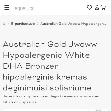
E-parduotuvė
Australian Gold Jwoww Hypoalergenic White DHA Bronzer hipoalerginis kremas deginimuisi soliariume
Australian Gold Jwoww
Hypoalergenic White
DHA Bronzer
hipoalerginis kremas
deginimuisi soliariume
Jwoww linijos hipoalerginis įdegio kremas su bronzantais ir
tatuiruočių apsauga.