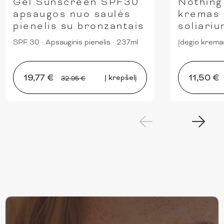
Gel Sunscreen SPF30
Nothing
apsaugos nuo saulės
kremas 
pienelis su bronzantais
soliari
SPF 30
·
Apsauginis pienelis
·
237ml
Įdegio krema
19,77 €
11,50 €
Į krepšelį
32.95 €