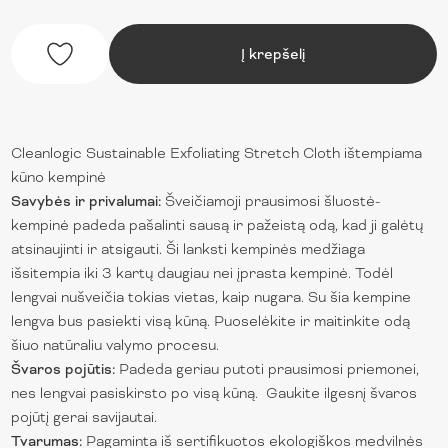
Į krepšelį
Cleanlogic Sustainable Exfoliating Stretch Cloth ištempiama
kūno kempinė
Savybės ir privalumai:
Šveičiamoji prausimosi šluostė-
kempinė padeda pašalinti sausą ir pažeistą odą, kad ji galėtų
atsinaujinti ir atsigauti. Ši lanksti kempinės medžiaga
išsitempia iki 3 kartų daugiau nei įprasta kempinė. Todėl
lengvai nušveičia tokias vietas, kaip nugara. Su šia kempine
lengva bus pasiekti visą kūną. Puoselėkite ir maitinkite odą
šiuo natūraliu valymo procesu.
Švaros pojūtis:
Padeda geriau putoti prausimosi priemonei,
nes lengvai pasiskirsto po visą kūną. Gaukite ilgesnį švaros
pojūtį gerai savijautai.
Tvarumas:
Pagaminta iš sertifikuotos ekologiškos medvilnės