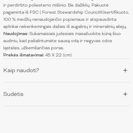
ir perdirbto poliesterio mišinio. Be dažiklių. Pakuotė
pagaminta iš FSC ( Forest Stewardship Council®)sertifikuoto,
100 % medžių nenaudojančio popieriaus ir atspausdinta
aplinkai nekenksmingais dažais iš augalinių ir mineralinių aliejų.
Naudojimas:
Sukamaisiais judesiais masažuokite kūną šiuo
audiniu, kad pašalintumėte sausą odą ir negyvas odos
ląsteles, užkemšančias poras.
Prekės išmatavimai:
45 X 22 (cm)
Kaip naudoti?
Sudėtis