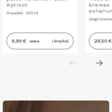
Apricot
kremas 
soliari
Prausiklis
·
250 ml
Įdegio krema
6,99 €
28,50 
Į krepšelį
9.99 €