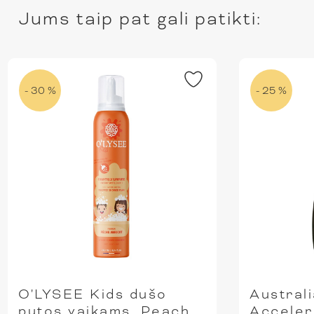
Jums taip pat gali patikti:
- 30 %
- 25 %
O'LYSEE Kids dušo
Austral
putos vaikams, Peach
Acceler