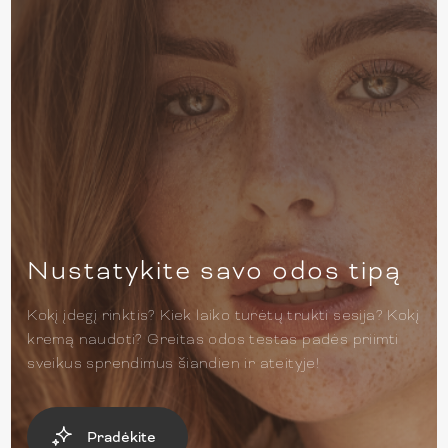
Nustatykite savo odos tipą
Kokį įdegį rinktis? Kiek laiko turėtų trukti sesija? Kokį
kremą naudoti? Greitas odos testas padės priimti
sveikus sprendimus šiandien ir ateityje!
Pradėkite