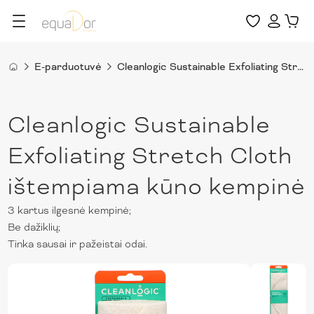
E-parduotuvė
Cleanlogic Sustainable Exfoliating Stretch Cloth ištempiama kūno kempinė
Cleanlogic Sustainable
Exfoliating Stretch Cloth
ištempiama kūno kempinė
3 kartus ilgesnė kempinė;
Be dažiklių;
Tinka sausai ir pažeistai odai.