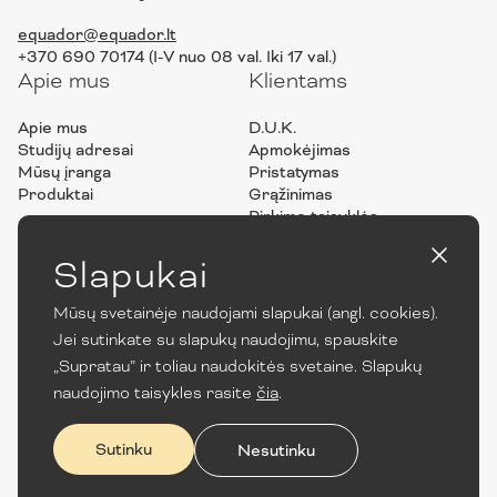
equador@equador.lt
+370 690 70174 (I-V nuo 08 val. Iki 17 val.)
Apie mus
Klientams
Apie mus
D.U.K.
Studijų adresai
Apmokėjimas
Mūsų įranga
Pristatymas
Produktai
Grąžinimas
Pirkimo taisyklės
Privatumo politika
ES projektai
Slapukai
Mūsų svetainėje naudojami slapukai (angl. cookies).
Jei sutinkate su slapukų naudojimu, spauskite
„Supratau” ir toliau naudokitės svetaine. Slapukų
naudojimo taisykles rasite
čia
.
Sutinku
Nesutinku
© 2022 UAB „Equador“. Visos teisės saugomos.
Created by Ad Fingers