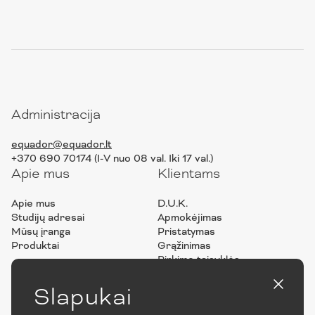
Administracija
equador@equador.lt
+370 690 70174 (I-V nuo 08 val. Iki 17 val.)
Apie mus
Klientams
Apie mus
D.U.K.
Studijų adresai
Apmokėjimas
Mūsų įranga
Pristatymas
Produktai
Grąžinimas
Pirkimo taisyklės
Privatumo politika
ES projektai
Slapukai