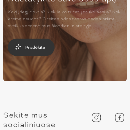
Kokį įdegį rinktis? Kiek laiko turėtų trukti sesija? Kokį
kremą naudoti? Greitas odos testas padės priimti
sveikus sprendimus šiandien ir ateityje!
Pradėkite
Sekite mus
socialiniuose