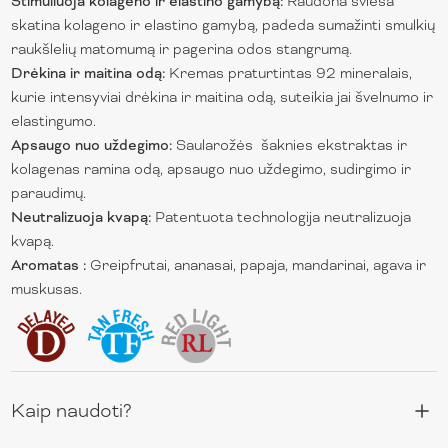
Stimuliuoja kolageno ir elastino gamybą:
Raudona šviesa
skatina kolageno ir elastino gamybą, padeda sumažinti smulkių
raukšlelių matomumą ir pagerina odos stangrumą.
Drėkina ir maitina odą:
Kremas praturtintas 92 mineralais,
kurie intensyviai drėkina ir maitina odą, suteikia jai švelnumo ir
elastingumo.
Apsaugo nuo uždegimo:
Saularožės šaknies ekstraktas ir
kolagenas ramina odą, apsaugo nuo uždegimo, sudirgimo ir
paraudimų.
Neutralizuoja kvapą:
Patentuota technologija neutralizuoja
kvapą.
Aromatas :
Greipfrutai, ananasai, papaja, mandarinai, agava ir
muskusas.
Kaip naudoti?