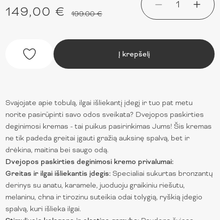
1
149,00 €
199.00 €
Į krepšelį
Svajojate apie tobulą, ilgai išliekantį įdegį ir tuo pat metu
norite pasirūpinti savo odos sveikata? Dvejopos paskirties
deginimosi kremas - tai puikus pasirinkimas Jums! Šis kremas
ne tik padeda greitai įgauti gražią auksinę spalvą, bet ir
drėkina, maitina bei saugo odą.
Dvejopos paskirties deginimosi kremo privalumai:
Greitas ir ilgai išliekantis įdegis:
Specialiai sukurtas bronzantų
derinys su anatu, karamele, juoduoju graikiniu riešutu,
melaninu, chna ir tirozinu suteikia odai tolygią, ryškią įdegio
spalvą, kuri išlieka ilgai.