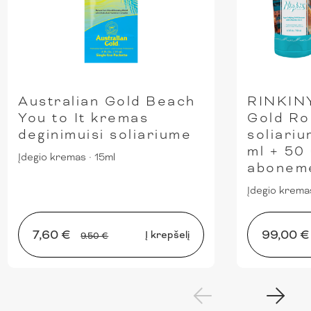
Australian Gold Beach
RINKINY
You to It kremas
Gold Ro
deginimuisi soliariume
soliari
ml + 50
Įdegio kremas
·
15ml
abonem
Įdegio krema
7,60 €
99,00 
Į krepšelį
9.50 €