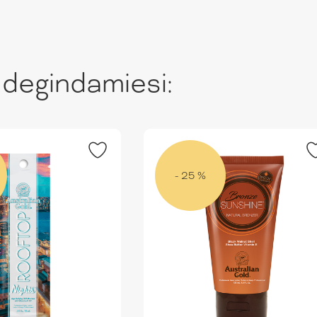
 degindamiesi:
- 25 %