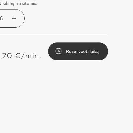
e trukmę minutėmis:
6
Rezervuoti laiką
1,70 €/min.