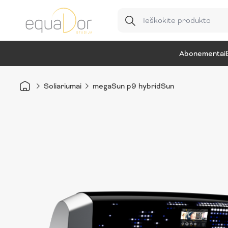
Abonementai
Soliariumai
megaSun p9 hybridSun