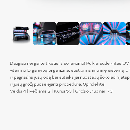
Daugiau nei galite tikėtis iš soliariumo! Puikiai suderintas U
vitamino D gamybą organizme, sustiprins imuninę sistemą, o 
ir pagražins jūsų odą bei suteiks jai nuostabų šokoladinį atspal
ir jūsų grožį puoselėjanti procedūra. Spindėkite!
Veidui 4 | Pečiams 2 | Kūnui 50 | Grožio „rubinai" 70