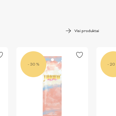
Visi produktai
- 30 %
- 20