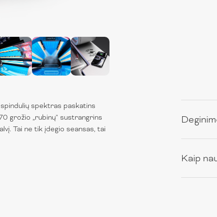
V spindulių spektras paskatins
70 grožio „rubinų" sustrangrins
Deginim
vį. Tai ne tik įdegio seansas, tai
Kaip na