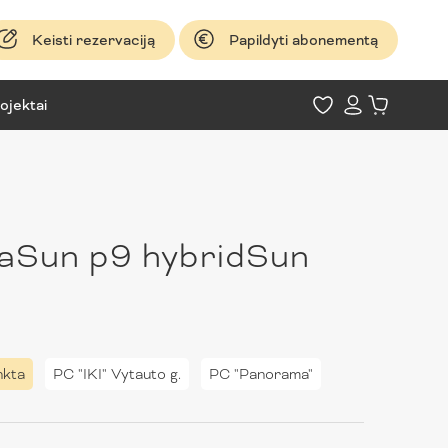
Keisti rezervaciją
Papildyti abonementą
ojektai
aSun p9 hybridSun
nkta
PC "IKI" Vytauto g.
PC "Panorama"