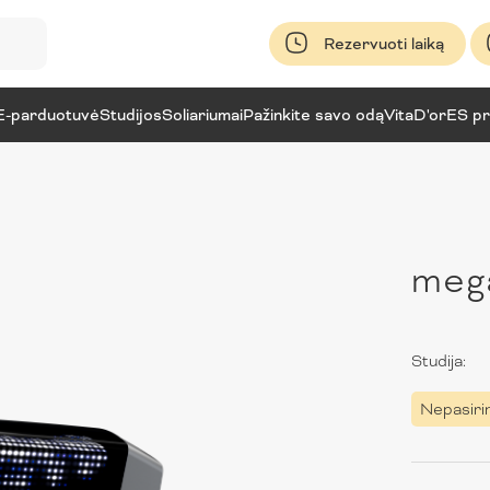
Rezervuoti laiką
E-parduotuvė
Studijos
Soliariumai
Pažinkite savo odą
VitaD'or
ES pr
meg
Studija:
Nepasiri