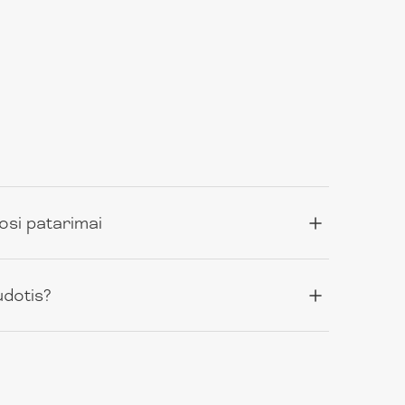
osi patarimai
udotis?