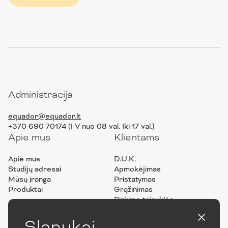
Administracija
equador@equador.lt
+370 690 70174 (I-V nuo 08 val. Iki 17 val.)
Apie mus
Klientams
Apie mus
D.U.K.
Studijų adresai
Apmokėjimas
Mūsų įranga
Pristatymas
Produktai
Grąžinimas
Pirkimo taisyklės
Privatumo politika
ES projektai
Slapukai