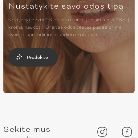
Nustatykite savo odos tipą
Kokį įdegį rinktis? Kiek laiko turėtų trukti sesija? Kokį
kremą naudoti? Greitas odos testas padės priimti
sveikus sprendimus šiandien ir ateityje!
Pradėkite
Sekite mus