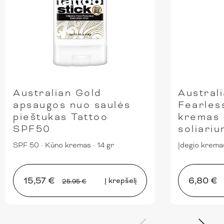
Australian Gold
Austral
apsaugos nuo saulės
Fearles
pieštukas Tattoo
kremas 
SPF50
soliari
SPF 50
·
Kūno kremas
·
14 gr
Įdegio krema
15,57 €
6,80 €
Į krepšelį
25.95 €