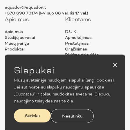
equador@equador.lt
+370 690 70174 (I-V nuo 08 val. Iki 17 val.)
Apie mus
Klientams
Apie mus
D.U.K.
Studijų adresai
Apmokėjimas
Mūsų įranga
Pristatymas
Produktai
Grąžinimas
Pirkimo taisyklės
Privatumo politika
ES projektai
Slapukai
Mūsų svetainėje naudojami slapukai (angl. cookies).
Jei sutinkate su slapukų naudojimu, spauskite
„Supratau” ir toliau naudokitės svetaine. Slapukų
naudojimo taisykles rasite
čia
.
Sutinku
Nesutinku
© 2022 UAB „Equador“. Visos teisės saugomos.
Created by Ad Fingers