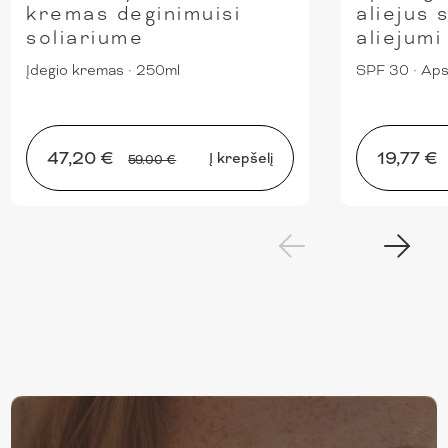
kremas deginimuisi
aliejus 
soliariume
aliejum
Įdegio kremas
·
250ml
SPF 30
·
Aps
47,20 €
19,77 €
Į krepšelį
59.00 €