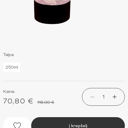
Talpa:
250ml
Kaina:
1
70,80 €
118.00 €
Į krepšelį