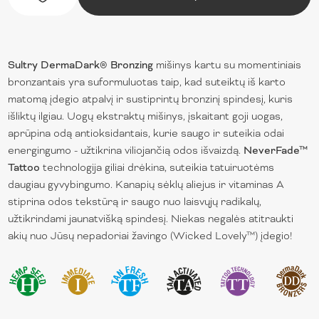
Sultry DermaDark® Bronzing
mišinys kartu su momentiniais
bronzantais yra suformuluotas taip, kad suteiktų iš karto
matomą įdegio atpalvį ir sustiprintų bronzinį spindesį, kuris
išliktų ilgiau. Uogų ekstraktų mišinys, įskaitant goji uogas,
aprūpina odą antioksidantais, kurie saugo ir suteikia odai
energingumo - užtikrina viliojančią odos išvaizdą.
NeverFade™
Tattoo
technologija giliai drėkina, suteikia tatuiruotėms
daugiau gyvybingumo. Kanapių sėklų aliejus ir vitaminas A
stiprina odos tekstūrą ir saugo nuo laisvųjų radikalų,
užtikrindami jaunatvišką spindesį. Niekas negalės atitraukti
akių nuo Jūsų nepadoriai žavingo (Wicked Lovely™) įdegio!