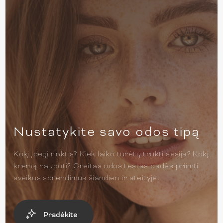
Nustatykite savo odos tipą
Kokį įdegį rinktis? Kiek laiko turėtų trukti sesija? Kokį
kremą naudoti? Greitas odos testas padės priimti
sveikus sprendimus šiandien ir ateityje!
Pradėkite