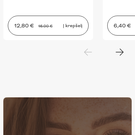
12,80 €
6,40 €
Į krepšelį
16.00 €