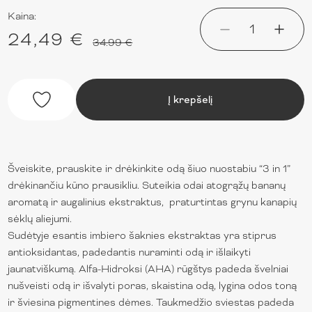
Kaina:
1
24,49 €
34.99 €
Į krepšelį
Šveiskite, prauskite ir drėkinkite odą šiuo nuostabiu “3 in 1”
drėkinančiu kūno prausikliu. Suteikia odai atogrąžų bananų
aromatą ir augalinius ekstraktus, praturtintas grynu kanapių
sėklų aliejumi.
Sudėtyje esantis imbiero šaknies ekstraktas yra stiprus
antioksidantas, padedantis nuraminti odą ir išlaikyti
jaunatviškumą. Alfa-Hidroksi (AHA) rūgštys padeda švelniai
nušveisti odą ir išvalyti poras, skaistina odą, lygina odos toną
ir šviesina pigmentines dėmes. Taukmedžio sviestas padeda