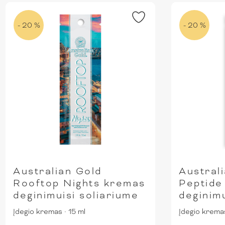
- 20 %
- 20 %
Australian Gold
Austral
Rooftop Nights kremas
Peptide
deginimuisi soliariume
deginimu
Įdegio kremas
·
15 ml
Įdegio krema