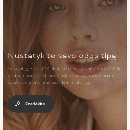
Nustatykite savo odos tipą
Kokį įdegį rinktis? Kiek laiko turėtų trukti sesija? Kokį
kremą naudoti? Greitas odos testas padės priimti
sveikus sprendimus šiandien ir ateityje!
Pradėkite